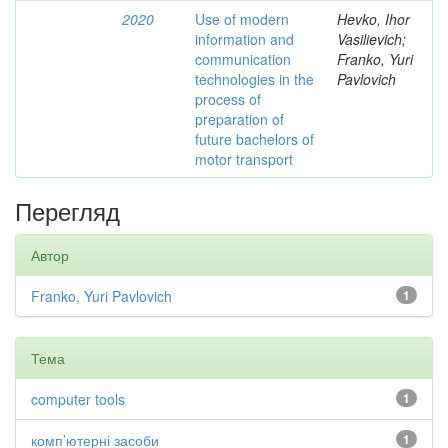
2020
Use of modern
Hevko, Ihor
information and
Vasilievich;
communication
Franko, Yuri
technologies in the
Pavlovich
process of
preparation of
future bachelors of
motor transport
Перегляд
Автор
Franko, Yuri Pavlovich
1
Тема
computer tools
1
комп’ютерні засоби
1