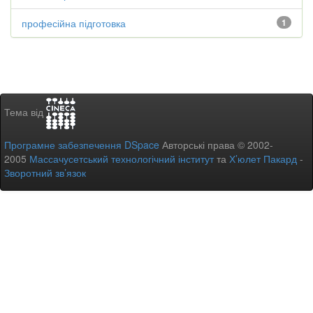
професійна підготовка
1
Тема від
Програмне забезпечення DSpace
Авторські права © 2002-
2005
Массачусетський технологічний інститут
та
Х’юлет Пакард
-
Зворотний зв’язок