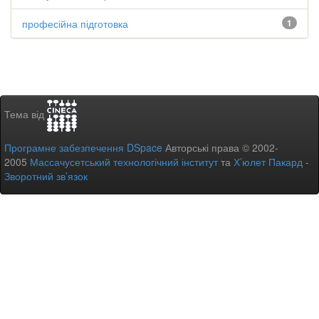
професійна підготовка
1
Тема від
Програмне забезпечення DSpace
Авторські права © 2002-
2005
Массачусетський технологічний інститут
та
Х’юлет Пакард
-
Зворотний зв’язок