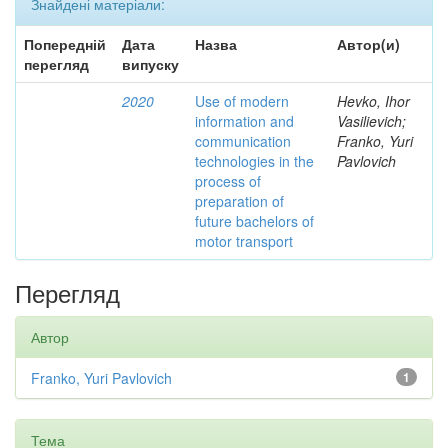
Знайдені матеріали:
Попередній
Дата
Назва
Автор(и)
перегляд
випуску
2020
Use of modern
Hevko, Ihor
information and
Vasilievich;
communication
Franko, Yuri
technologies in the
Pavlovich
process of
preparation of
future bachelors of
motor transport
Перегляд
Автор
Franko, Yuri Pavlovich
1
Тема