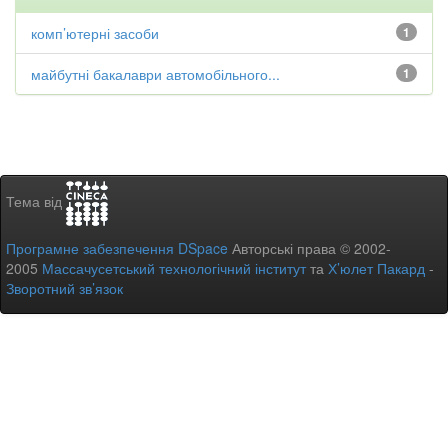
комп’ютерні засоби
1
майбутні бакалаври автомобільного...
1
Тема від
Програмне забезпечення DSpace
Авторські права © 2002-
2005
Массачусетський технологічний інститут
та
Х’юлет Пакард
-
Зворотний зв’язок