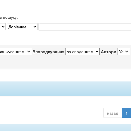
в пошуку.
Впорядкування
Автори
назад
1