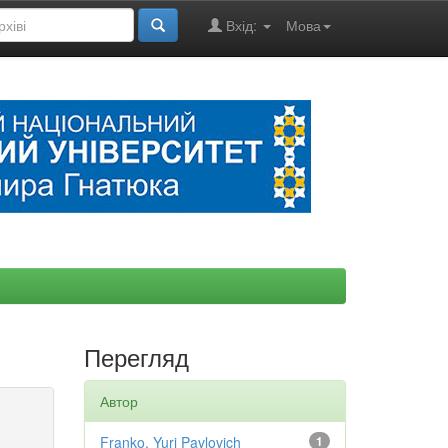
Вхід:
Мова
Перегляд
Автор
Franko, Yuri Pavlovich
1