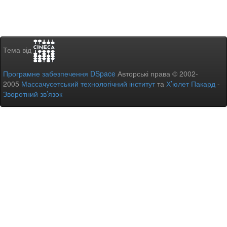
Тема від
Програмне забезпечення DSpace
Авторські права © 2002-
2005
Массачусетський технологічний інститут
та
Х’юлет Пакард
-
Зворотний зв’язок