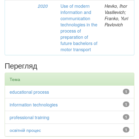
2020
Use of modern
Hevko, Ihor
information and
Vasilievich;
communication
Franko, Yuri
technologies in the
Pavlovich
process of
preparation of
future bachelors of
motor transport
Перегляд
Тема
educational process
1
information technologies
1
professional training
1
освітній процес
1