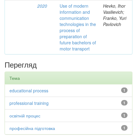
2020
Use of modern
Hevko, Ihor
information and
Vasilievich;
communication
Franko, Yuri
technologies in the
Pavlovich
process of
preparation of
future bachelors of
motor transport
Перегляд
Тема
educational process
1
professional training
1
освітній процес
1
професійна підготовка
1