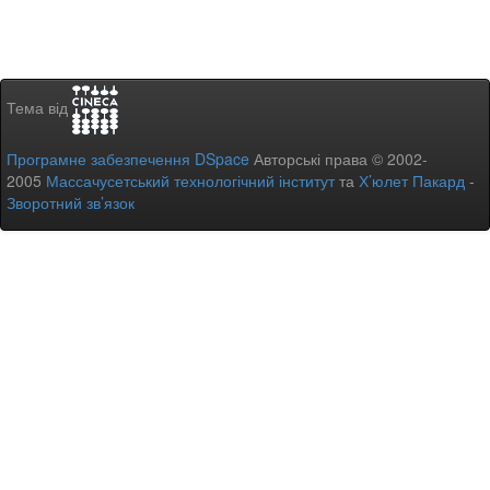
Тема від
Програмне забезпечення DSpace
Авторські права © 2002-
2005
Массачусетський технологічний інститут
та
Х’юлет Пакард
-
Зворотний зв’язок