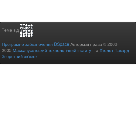
Тема від
Програмне забезпечення DSpace
Авторські права © 2002-
2005
Массачусетський технологічний інститут
та
Х’юлет Пакард
-
Зворотний зв’язок