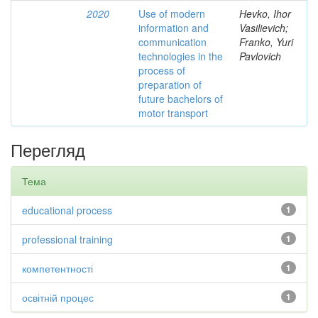
2020
Use of modern
Hevko, Ihor
information and
Vasilievich;
communication
Franko, Yuri
technologies in the
Pavlovich
process of
preparation of
future bachelors of
motor transport
Перегляд
Тема
educational process
1
professional training
1
компетентності
1
освітній процес
1