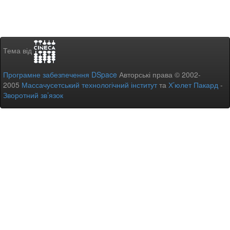
Тема від
Програмне забезпечення DSpace
Авторські права © 2002-
2005
Массачусетський технологічний інститут
та
Х’юлет Пакард
-
Зворотний зв’язок