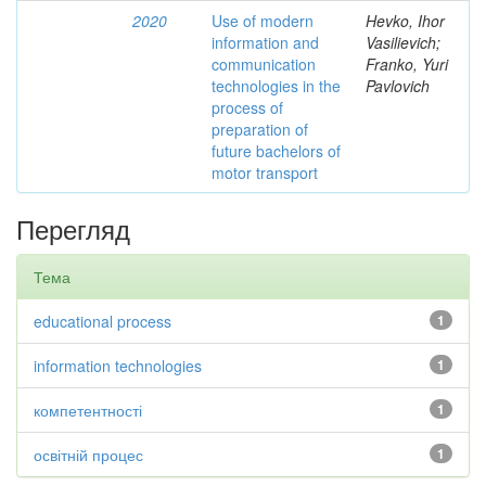
2020
Use of modern
Hevko, Ihor
information and
Vasilievich;
communication
Franko, Yuri
technologies in the
Pavlovich
process of
preparation of
future bachelors of
motor transport
Перегляд
Тема
educational process
1
information technologies
1
компетентності
1
освітній процес
1