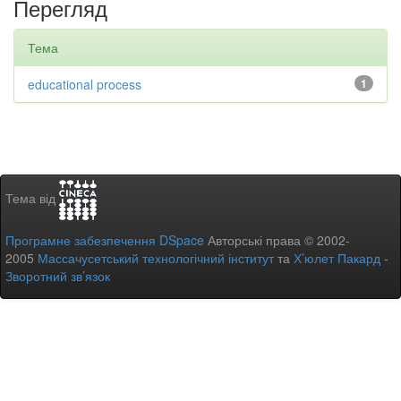
Перегляд
Тема
educational process
1
Тема від
Програмне забезпечення DSpace
Авторські права © 2002-
2005
Массачусетський технологічний інститут
та
Х’юлет Пакард
-
Зворотний зв’язок