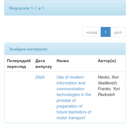
Результати 1-1 зі 1.
назад
1
далі
Знайдені матеріали:
Попередній
Дата
Назва
Автор(и)
перегляд
випуску
2020
Use of modern
Hevko, Ihor
information and
Vasilievich;
communication
Franko, Yuri
technologies in the
Pavlovich
process of
preparation of
future bachelors of
motor transport