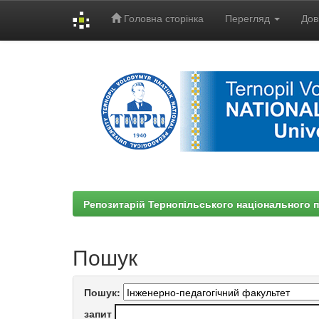
Головна сторінка
Перегляд
Дов
Skip
navigation
Репозитарій Тернопільського національного п
Пошук
Пошук:
запит