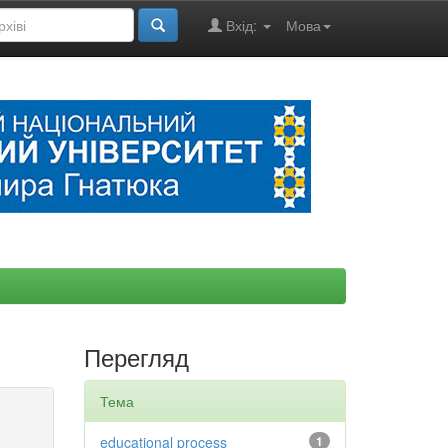
Вхід:
Мова
Перегляд
Тема
educational process
1