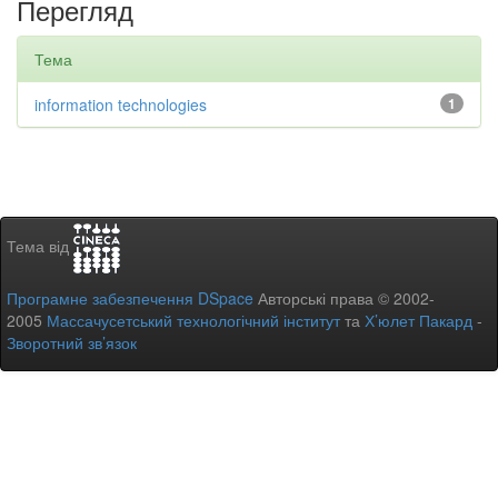
Перегляд
Тема
information technologies
1
Тема від
Програмне забезпечення DSpace
Авторські права © 2002-
2005
Массачусетський технологічний інститут
та
Х’юлет Пакард
-
Зворотний зв’язок