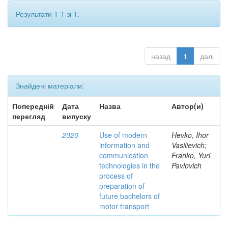
Результати 1-1 зі 1.
назад
1
далі
Знайдені матеріали:
Попередній
Дата
Назва
Автор(и)
перегляд
випуску
2020
Use of modern
Hevko, Ihor
information and
Vasilievich;
communication
Franko, Yuri
technologies in the
Pavlovich
process of
preparation of
future bachelors of
motor transport