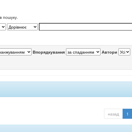
в пошуку.
Впорядкування
Автори
назад
1