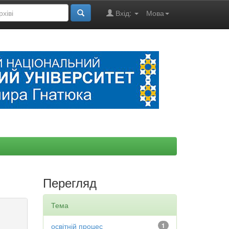
Вхід:
Мова
Перегляд
Тема
освітній процес
1