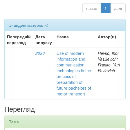
назад
1
далі
Знайдені матеріали:
Попередній
Дата
Назва
Автор(и)
перегляд
випуску
2020
Use of modern
Hevko, Ihor
information and
Vasilievich;
communication
Franko, Yuri
technologies in the
Pavlovich
process of
preparation of
future bachelors of
motor transport
Перегляд
Тема