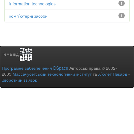
information technologies
1
комп’ютерні засоби
1
Тема від
Програмне забезпечення DSpace
Авторські права © 2002-
2005
Массачусетський технологічний інститут
та
Х’юлет Пакард
-
Зворотний зв’язок