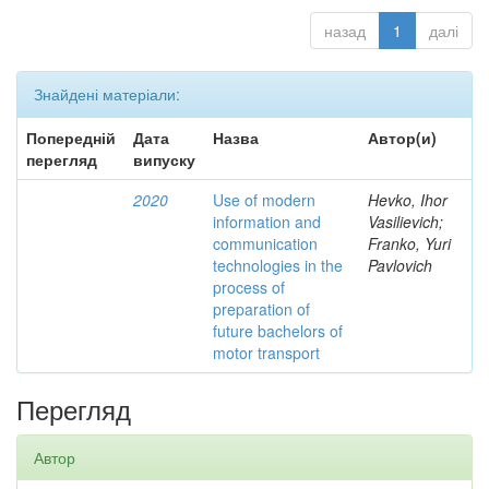
назад
1
далі
Знайдені матеріали:
Попередній
Дата
Назва
Автор(и)
перегляд
випуску
2020
Use of modern
Hevko, Ihor
information and
Vasilievich;
communication
Franko, Yuri
technologies in the
Pavlovich
process of
preparation of
future bachelors of
motor transport
Перегляд
Автор