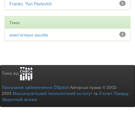
Franko, Yuri Pavlovich
1
Тема
комп’ютерні засоби
1
Тема від
Програмне забезпечення DSpace
Авторські права © 2002-
2005
Массачусетський технологічний інститут
та
Х’юлет Пакард
-
Зворотний зв’язок