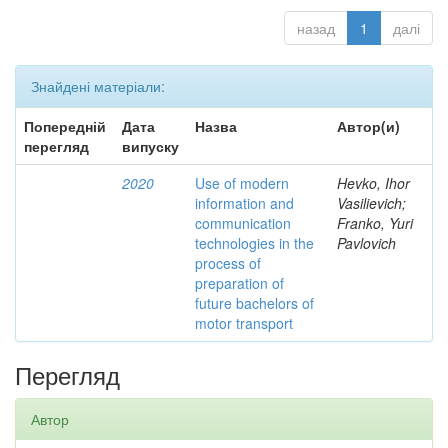
назад
1
далі
Знайдені матеріали:
Попередній
Дата
Назва
Автор(и)
перегляд
випуску
2020
Use of modern
Hevko, Ihor
information and
Vasilievich;
communication
Franko, Yuri
technologies in the
Pavlovich
process of
preparation of
future bachelors of
motor transport
Перегляд
Автор