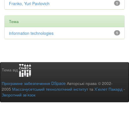
Franko, Yuri Pavlovich
1
Тема
information technologies
1
Тема від
Програмне забезпечення DSpace
Авторські права © 2002-
2005
Массачусетський технологічний інститут
та
Х’юлет Пакард
-
Зворотний зв’язок