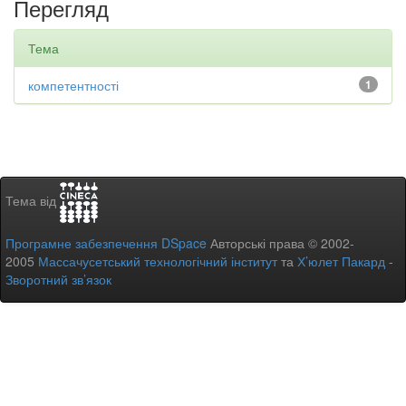
Перегляд
Тема
компетентності
1
Тема від
Програмне забезпечення DSpace
Авторські права © 2002-
2005
Массачусетський технологічний інститут
та
Х’юлет Пакард
-
Зворотний зв’язок