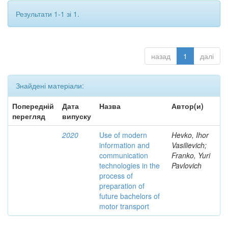
Результати 1-1 зі 1.
назад
1
далі
Знайдені матеріали:
Попередній
Дата
Назва
Автор(и)
перегляд
випуску
2020
Use of modern
Hevko, Ihor
information and
Vasilievich;
communication
Franko, Yuri
technologies in the
Pavlovich
process of
preparation of
future bachelors of
motor transport