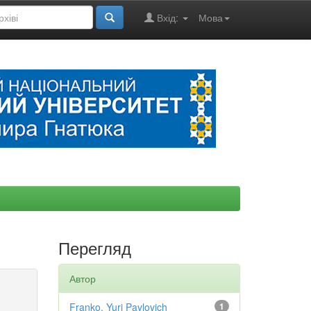
Вхід:
Мова
Перегляд
Автор
Franko, Yuri Pavlovich
1