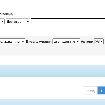
в пошуку.
Впорядкування
Автори
назад
1