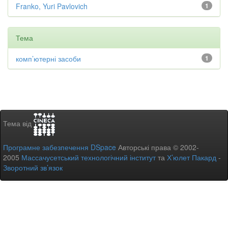
Franko, Yuri Pavlovich
1
Тема
комп’ютерні засоби
1
Тема від
Програмне забезпечення DSpace
Авторські права © 2002-
2005
Массачусетський технологічний інститут
та
Х’юлет Пакард
-
Зворотний зв’язок