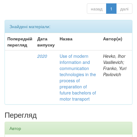
назад
1
далі
Знайдені матеріали:
Попередній
Дата
Назва
Автор(и)
перегляд
випуску
2020
Use of modern
Hevko, Ihor
information and
Vasilievich;
communication
Franko, Yuri
technologies in the
Pavlovich
process of
preparation of
future bachelors of
motor transport
Перегляд
Автор