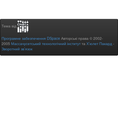
Тема від
Програмне забезпечення DSpace
Авторські права © 2002-
2005
Массачусетський технологічний інститут
та
Х’юлет Пакард
-
Зворотний зв’язок