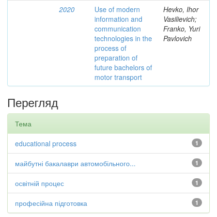
2020
Use of modern
Hevko, Ihor
information and
Vasilievich;
communication
Franko, Yuri
technologies in the
Pavlovich
process of
preparation of
future bachelors of
motor transport
Перегляд
Тема
educational process
1
майбутні бакалаври автомобільного...
1
освітній процес
1
професійна підготовка
1