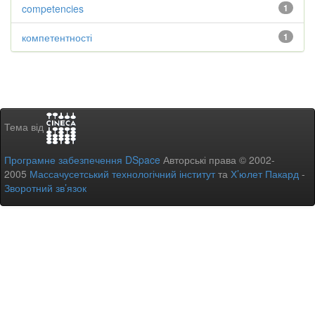
competencies
1
компетентності
1
Тема від
Програмне забезпечення DSpace
Авторські права © 2002-
2005
Массачусетський технологічний інститут
та
Х’юлет Пакард
-
Зворотний зв’язок