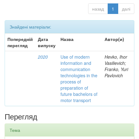
назад
1
далі
Знайдені матеріали:
Попередній
Дата
Назва
Автор(и)
перегляд
випуску
2020
Use of modern
Hevko, Ihor
information and
Vasilievich;
communication
Franko, Yuri
technologies in the
Pavlovich
process of
preparation of
future bachelors of
motor transport
Перегляд
Тема