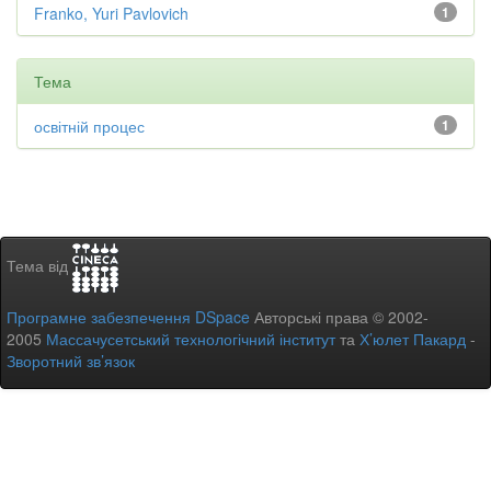
Franko, Yuri Pavlovich
1
Тема
освітній процес
1
Тема від
Програмне забезпечення DSpace
Авторські права © 2002-
2005
Массачусетський технологічний інститут
та
Х’юлет Пакард
-
Зворотний зв’язок