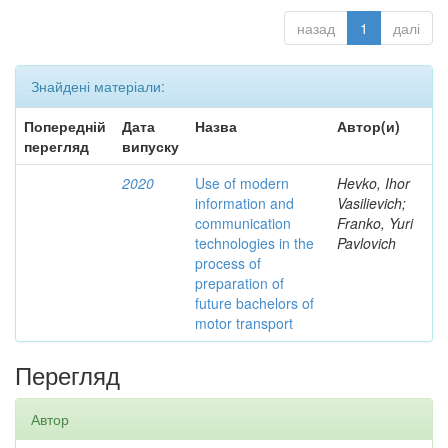
назад
1
далі
Знайдені матеріали:
Попередній
Дата
Назва
Автор(и)
перегляд
випуску
2020
Use of modern
Hevko, Ihor
information and
Vasilievich;
communication
Franko, Yuri
technologies in the
Pavlovich
process of
preparation of
future bachelors of
motor transport
Перегляд
Автор