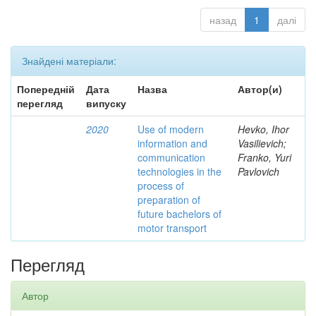
назад
1
далі
Знайдені матеріали:
Попередній
Дата
Назва
Автор(и)
перегляд
випуску
2020
Use of modern
Hevko, Ihor
information and
Vasilievich;
communication
Franko, Yuri
technologies in the
Pavlovich
process of
preparation of
future bachelors of
motor transport
Перегляд
Автор