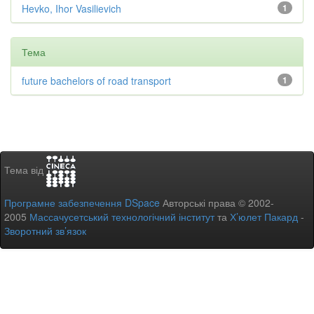
Hevko, Ihor Vasilievich
1
Тема
future bachelors of road transport
1
Тема від
Програмне забезпечення DSpace
Авторські права © 2002-
2005
Массачусетський технологічний інститут
та
Х’юлет Пакард
-
Зворотний зв’язок