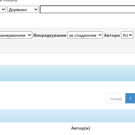
Впорядкування
Автори
назад
1
Автор(и)