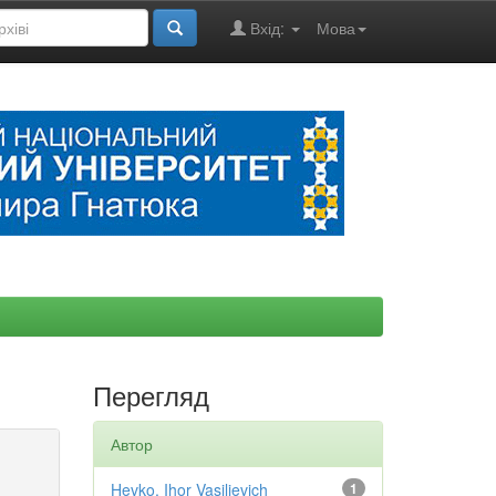
Вхід:
Мова
Перегляд
Автор
Hevko, Ihor Vasilievich
1