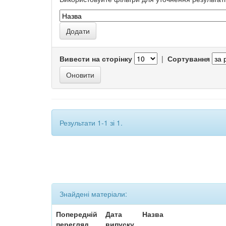
Вивести на сторінку
|
Сортування
Результати 1-1 зі 1.
Знайдені матеріали:
Попередній
Дата
Назва
перегляд
випуску