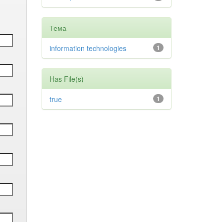
Тема
information technologies
1
Has File(s)
true
1