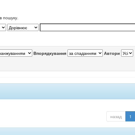
в пошуку.
Впорядкування
Автори
назад
1