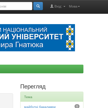
Вхід:
Мова
Перегляд
Тема
майбутні бакалаври
1