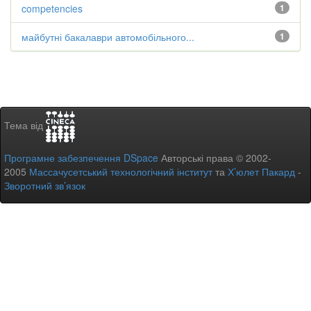
competencies
1
майбутні бакалаври автомобільного...
1
Тема від
Програмне забезпечення DSpace
Авторські права © 2002-
2005
Массачусетський технологічний інститут
та
Х’юлет Пакард
-
Зворотний зв’язок