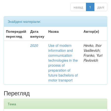
назад
1
далі
Знайдені матеріали:
Попередній
Дата
Назва
Автор(и)
перегляд
випуску
2020
Use of modern
Hevko, Ihor
information and
Vasilievich;
communication
Franko, Yuri
technologies in the
Pavlovich
process of
preparation of
future bachelors of
motor transport
Перегляд
Тема