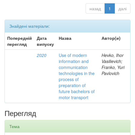
назад
1
далі
Знайдені матеріали:
Попередній
Дата
Назва
Автор(и)
перегляд
випуску
2020
Use of modern
Hevko, Ihor
information and
Vasilievich;
communication
Franko, Yuri
technologies in the
Pavlovich
process of
preparation of
future bachelors of
motor transport
Перегляд
Тема