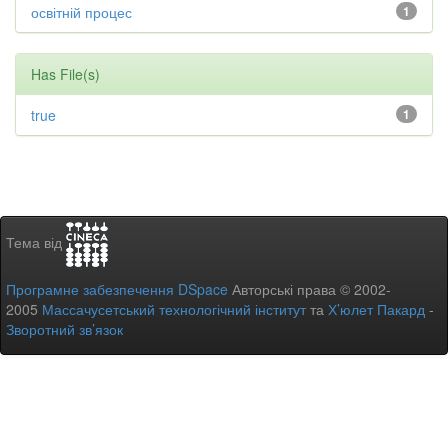
освітній процес
1
Has File(s)
true
1
Тема від
Програмне забезпечення DSpace
Авторські права © 2002-
2005
Массачусетський технологічний інститут
та
Х’юлет Пакард
-
Зворотний зв’язок