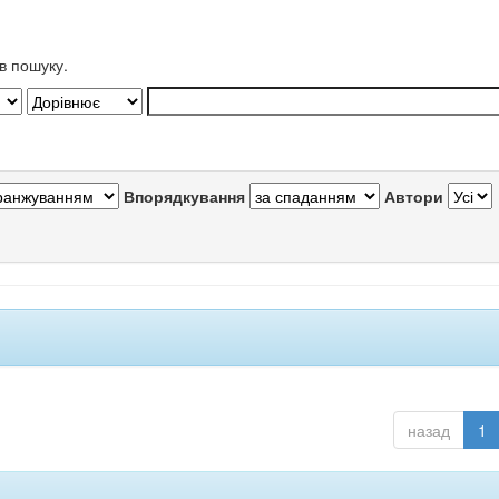
в пошуку.
Впорядкування
Автори
назад
1