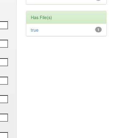
Has File(s)
true
1