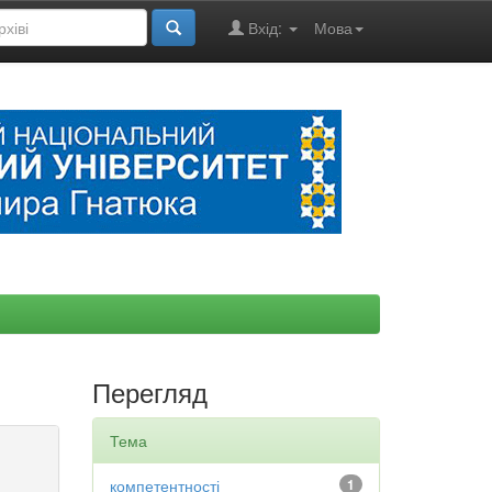
Вхід:
Мова
Перегляд
Тема
компетентності
1