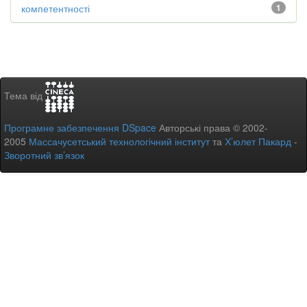
компетентності
1
Тема від
Програмне забезпечення DSpace
Авторські права © 2002-
2005
Массачусетський технологічний інститут
та
Х’юлет Пакард
-
Зворотний зв’язок