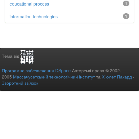
educational process
1
information technologies
1
Тема від
Програмне забезпечення DSpace
Авторські права © 2002-
2005
Массачусетський технологічний інститут
та
Х’юлет Пакард
-
Зворотний зв’язок