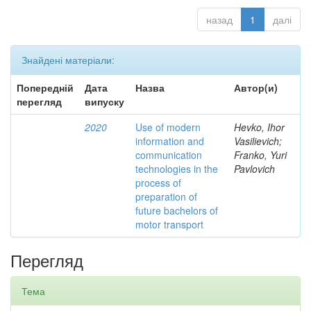
назад
1
далі
Знайдені матеріали:
Попередній
Дата
Назва
Автор(и)
перегляд
випуску
2020
Use of modern
Hevko, Ihor
information and
Vasilievich;
communication
Franko, Yuri
technologies in the
Pavlovich
process of
preparation of
future bachelors of
motor transport
Перегляд
Тема