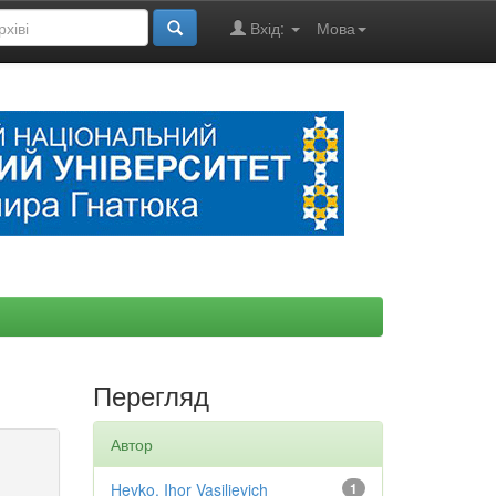
Вхід:
Мова
Перегляд
Автор
Hevko, Ihor Vasilievich
1