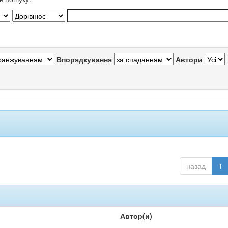
Впорядкування
Автори
назад
1
Автор(и)