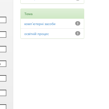
Тема
комп’ютерні засоби
1
освітній процес
1