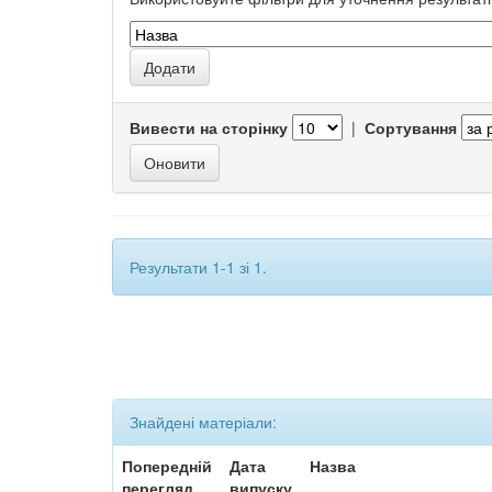
Вивести на сторінку
|
Сортування
Результати 1-1 зі 1.
Знайдені матеріали:
Попередній
Дата
Назва
перегляд
випуску