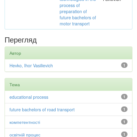
process of
preparation of
future bachelors of
motor transport
Перегляд
Автор
Hevko, Ihor Vasilievich
1
Тема
educational process
1
future bachelors of road transport
1
компетентності
1
освітній процес
1