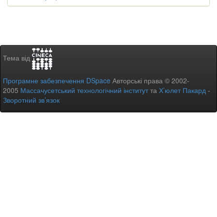
Тема від
Програмне забезпечення DSpace
Авторські права © 2002-
2005
Массачусетський технологічний інститут
та
Х’юлет Пакард
-
Зворотний зв’язок