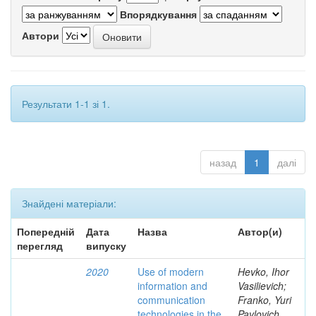
Впорядкування
Автори
Результати 1-1 зі 1.
назад
1
далі
Знайдені матеріали:
Попередній
Дата
Назва
Автор(и)
перегляд
випуску
2020
Use of modern
Hevko, Ihor
information and
Vasilievich;
communication
Franko, Yuri
technologies in the
Pavlovich