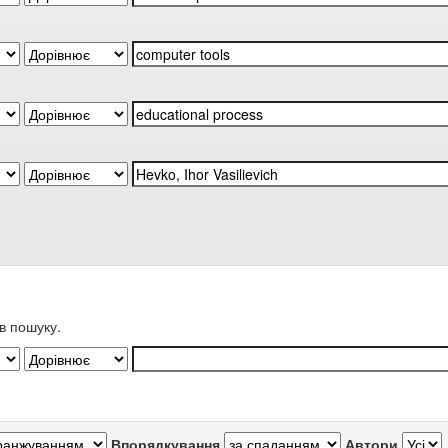
в пошуку.
Впорядкування
Автори