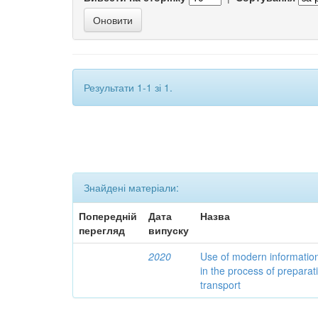
Результати 1-1 зі 1.
Знайдені матеріали:
Попередній
Дата
Назва
перегляд
випуску
2020
Use of modern informatio
in the process of preparat
transport