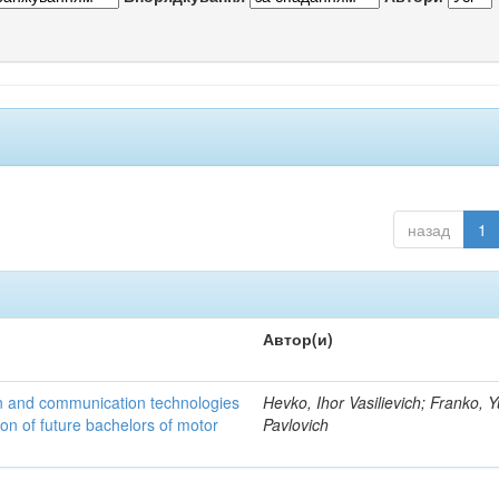
назад
1
Автор(и)
n and communication technologies
Hevko, Ihor Vasilievich; Franko, Y
ion of future bachelors of motor
Pavlovich