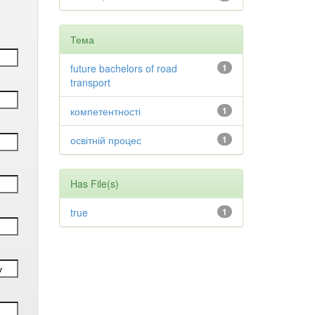
Тема
future bachelors of road
1
transport
компетентності
1
освітній процес
1
Has File(s)
true
1