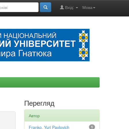
Вхід:
Мова
Перегляд
Автор
Franko, Yuri Pavlovich
1