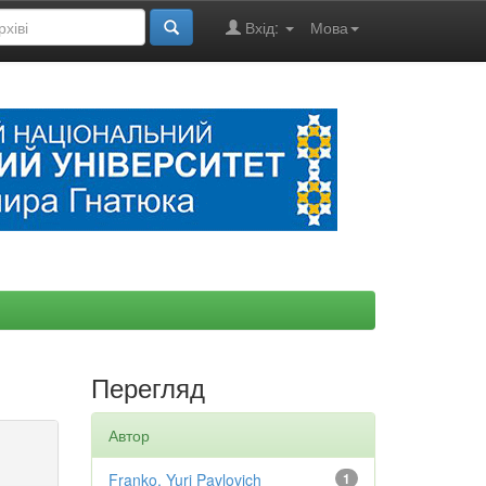
Вхід:
Мова
Перегляд
Автор
Franko, Yuri Pavlovich
1