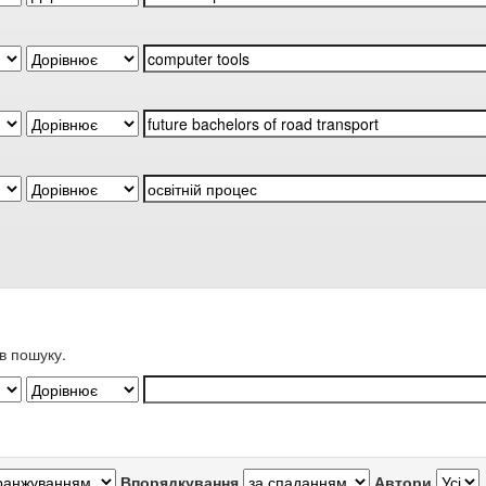
в пошуку.
Впорядкування
Автори