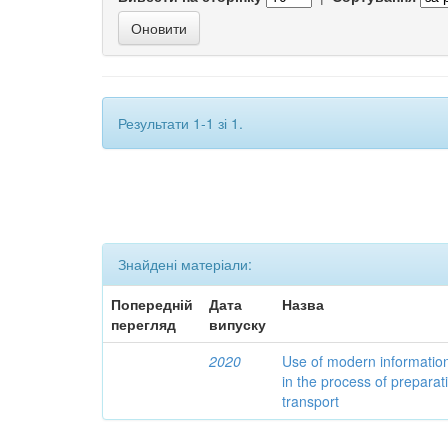
Результати 1-1 зі 1.
Знайдені матеріали:
Попередній
Дата
Назва
перегляд
випуску
2020
Use of modern informatio
in the process of preparat
transport