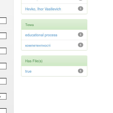
Hevko, Ihor Vasilievich
1
Тема
educational process
1
компетентності
1
Has File(s)
true
1