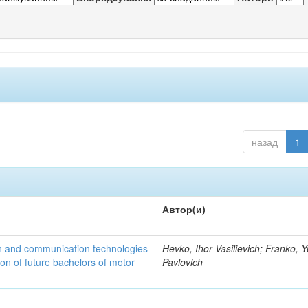
назад
1
Автор(и)
n and communication technologies
Hevko, Ihor Vasilievich; Franko, Y
ion of future bachelors of motor
Pavlovich