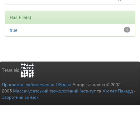
Has File(s)
true
1
Тема від
Програмне забезпечення DSpace
Авторські права © 2002-
2005
Массачусетський технологічний інститут
та
Х’юлет Пакард
-
Зворотний зв’язок