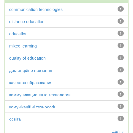
communication technologies
1
distance education
1
education
1
mixed learning
1
quality of education
1
дистанційне навчання
1
качество образования
1
коммуникационные технологии
1
комунікаційні технології
1
освіта
1
далі >