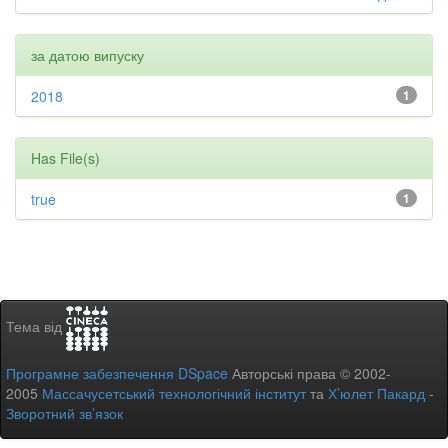
за датою випуску
2018
1
Has File(s)
true
1
Тема від
Програмне забезпечення DSpace
Авторські права © 2002-
2005
Массачусетський технологічний інститут
та
Х’юлет Пакард
-
Зворотний зв’язок