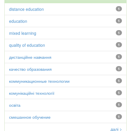
distance education
1
education
1
mixed learning
1
quality of education
1
дистанційне навчання
1
качество образования
1
коммуникационные технологии
1
комунікаційні технології
1
освіта
1
смешанное обучение
1
далі >