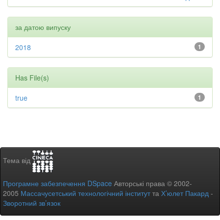
за датою випуску
2018
1
Has File(s)
true
1
Тема від
Програмне забезпечення DSpace
Авторські права © 2002-
2005
Массачусетський технологічний інститут
та
Х’юлет Пакард
-
Зворотний зв’язок