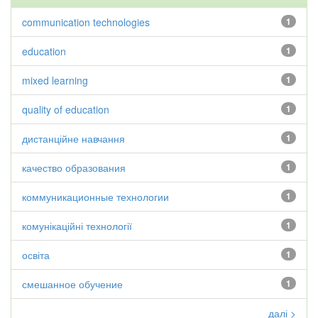
communication technologies
1
education
1
mixed learning
1
quality of education
1
дистанційне навчання
1
качество образования
1
коммуникационные технологии
1
комунікаційні технології
1
освіта
1
смешанное обучение
1
далі >