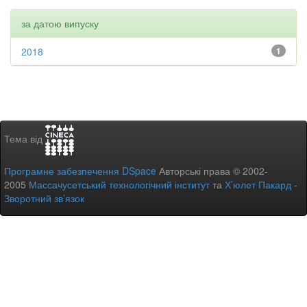
за датою випуску
2018
1
Тема від
Програмне забезпечення DSpace
Авторські права © 2002-
2005
Массачусетський технологічний інститут
та
Х’юлет Пакард
-
Зворотний зв’язок