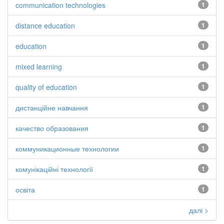
communication technologies
1
distance education
1
education
1
mixed learning
1
quality of education
1
дистанційне навчання
1
качество образования
1
коммуникационные технологии
1
комунікаційні технології
1
освіта
1
далі >