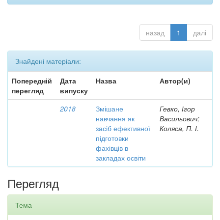
назад
1
далі
Знайдені матеріали:
Попередній
Дата
Назва
Автор(и)
перегляд
випуску
2018
Змішане
Гевко, Ігор
навчання як
Васильович;
засіб ефективної
Коляса, П. І.
підготовки
фахівців в
закладах освіти
Перегляд
Тема