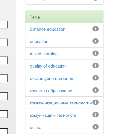
Тема
distance education
1
education
1
mixed learning
1
quality of education
1
дистанційне навчання
1
качество образования
1
коммуникационные технологии
1
комунікаційні технології
1
освіта
1