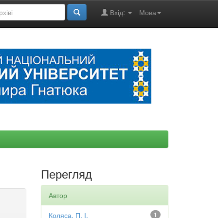
Вхід:
Мова
Перегляд
Автор
Коляса, П. І.
1