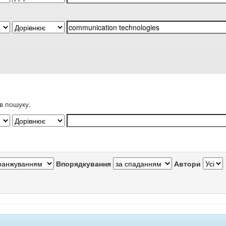
в пошуку.
Впорядкування
Автори