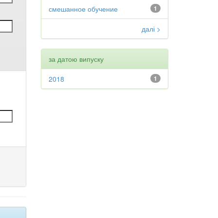
смешанное обучение
1
далі >
за датою випуску
2018
1