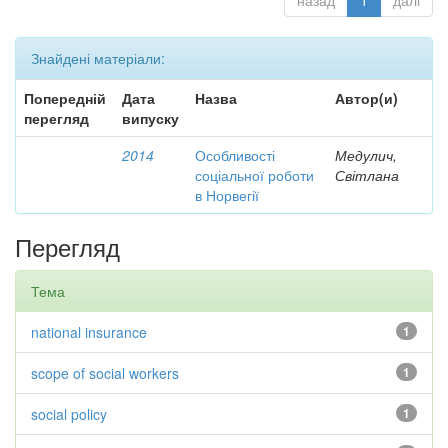
назад
1
далі
Знайдені матеріали:
Попередній
Дата
Назва
Автор(и)
перегляд
випуску
2014
Особливості
Медулич,
соціальної роботи
Світлана
в Норвегії
Перегляд
Тема
national insurance
1
scope of social workers
1
social policy
1