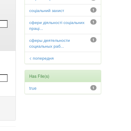
соціальний захист
1
сфери діяльності соціальних
1
праці...
сферы деятельности
1
социальных раб...
< попередня
Has File(s)
true
1