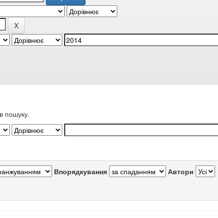
в пошуку.
Впорядкування
Автори