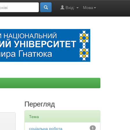
Вхід:
Мова
Перегляд
Тема
соціальна робота
1