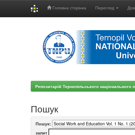
Головна сторінка
Перегляд
Дов
Skip
navigation
Репозитарій Тернопільського національного п
Пошук
Пошук:
запит