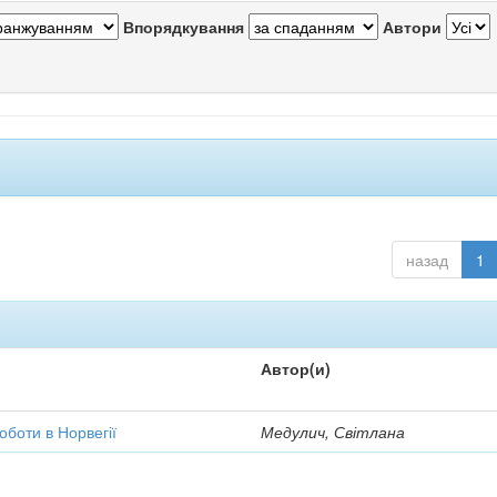
Впорядкування
Автори
назад
1
Автор(и)
оботи в Норвегії
Медулич, Світлана