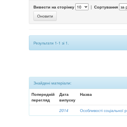
Вивести на сторінку
|
Сортування
Результати 1-1 зі 1.
Знайдені матеріали:
Попередній
Дата
Назва
перегляд
випуску
2014
Особливості соціальної р