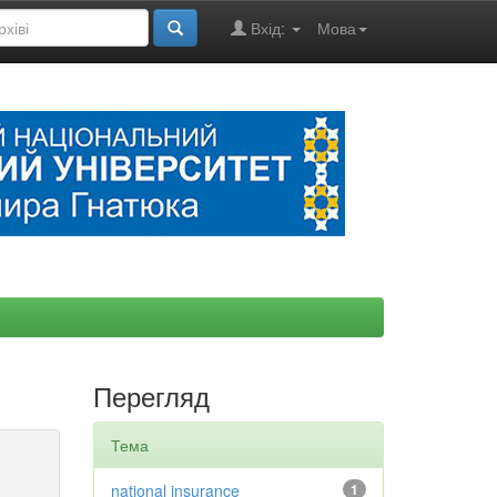
Вхід:
Мова
Перегляд
Тема
national insurance
1