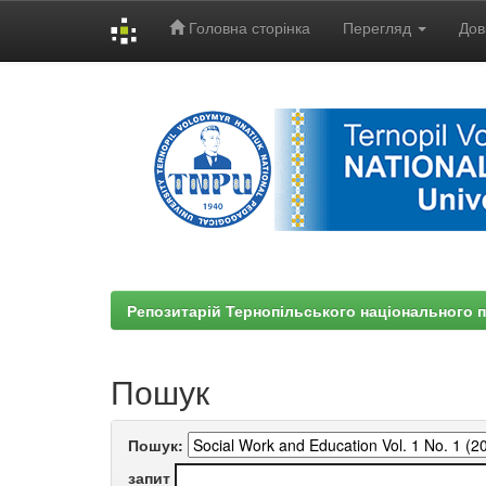
Головна сторінка
Перегляд
Дов
Skip
navigation
Репозитарій Тернопільського національного п
Пошук
Пошук:
запит