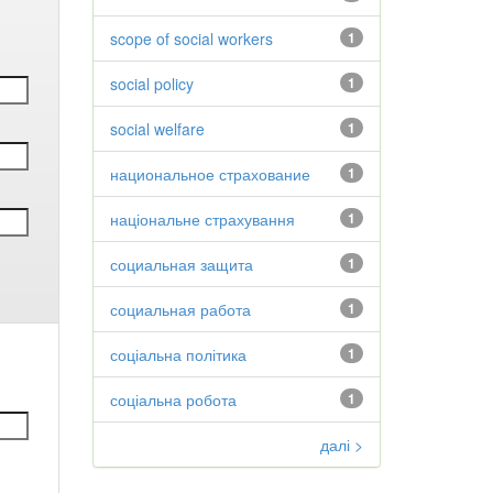
scope of social workers
1
social policy
1
social welfare
1
национальное страхование
1
національне страхування
1
социальная защита
1
социальная работа
1
соціальна політика
1
соціальна робота
1
далі >