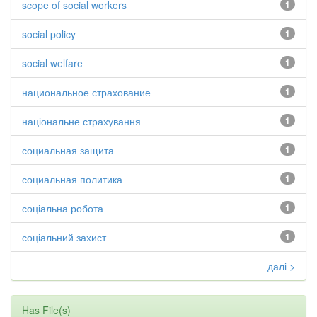
scope of social workers
1
social policy
1
social welfare
1
национальное страхование
1
національне страхування
1
социальная защита
1
социальная политика
1
соціальна робота
1
соціальний захист
1
далі >
Has File(s)