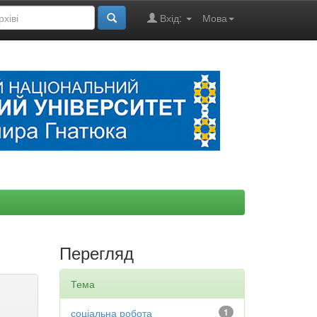
Вхід:
Мова
Перегляд
Тема
соціальна робота
1