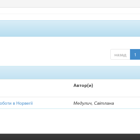
назад
1
Автор(и)
оботи в Норвегії
Медулич, Світлана