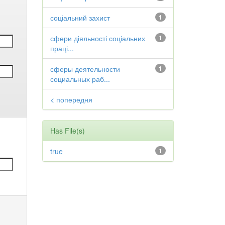
соціальний захист
1
сфери діяльності соціальних
1
праці...
сферы деятельности
1
социальных раб...
< попередня
Has File(s)
true
1