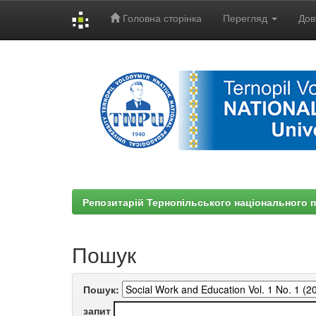
Головна сторінка
Перегляд
Дов
Skip
navigation
Репозитарій Тернопільського національного п
Пошук
Пошук:
запит