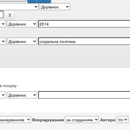
в пошуку.
Впорядкування
Автори