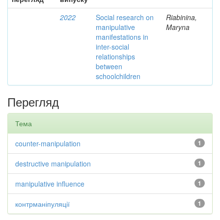
2022
Social research on
Riabinina,
manipulative
Maryna
manifestations in
inter-social
relationships
between
schoolchildren
Перегляд
Тема
counter-manipulation
1
destructive manipulation
1
manipulative influence
1
контрманіпуляції
1