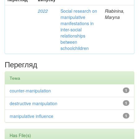
2022
Social research on
Riabinina,
manipulative
Maryna
manifestations in
inter-social
relationships
between
schoolchildren
Перегляд
Тема
counter-manipulation
1
destructive manipulation
1
manipulative influence
1
Has File(s)