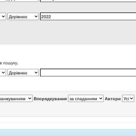
в пошуку.
Впорядкування
Автори