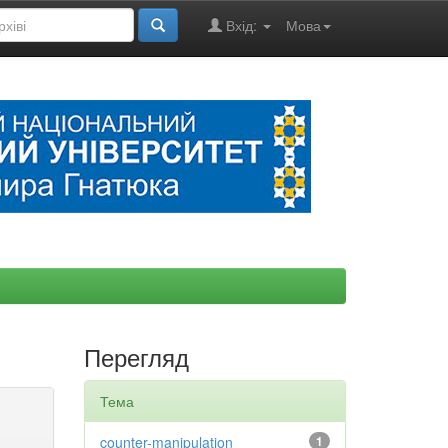
Вхід:
Мова
Перегляд
Тема
counter-manipulation
1