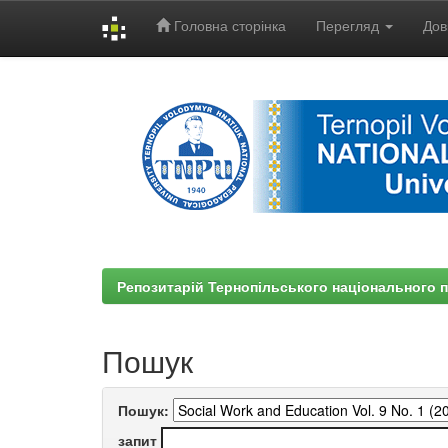
Головна сторінка
Перегляд
Дов
Skip
navigation
Репозитарій Тернопільського національного п
Пошук
Пошук:
запит