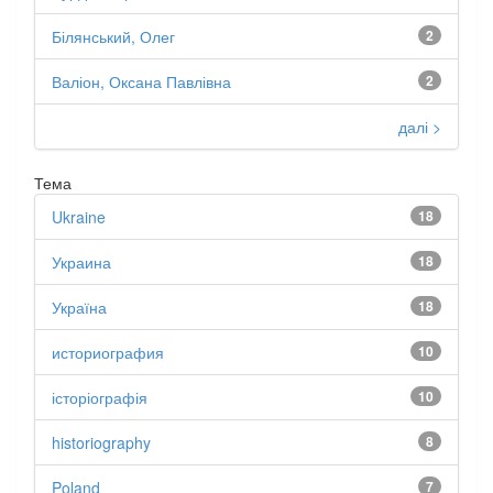
Білянський, Олег
2
Валіон, Оксана Павлівна
2
далі >
Тема
Ukraine
18
Украина
18
Україна
18
историография
10
історіографія
10
historiography
8
Poland
7