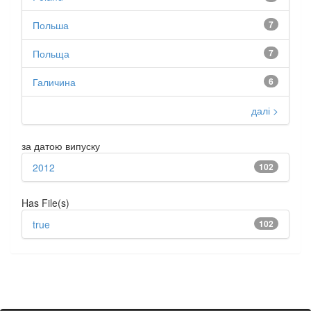
Польша
7
Польща
7
Галичина
6
далі >
за датою випуску
2012
102
Has File(s)
true
102