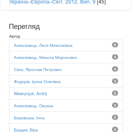
Україна–Європа–Світ. 2012. Вип. 9
[45]
Перегляд
Автор
Алексієвець, Леся Миколаївна
9
Алексієвець, Микола Миронович
4
Секо, Ярослав Петрович
4
Федорів, Ірина Олегівна
3
Wawrynjuk, Andrij
2
Алексієвець, Оксана
2
Боровська, Інна
2
Бурдяк, Віра
2