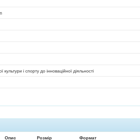
on
ї культури і спорту до інноваційної діяльності
Опис
Розмір
Формат