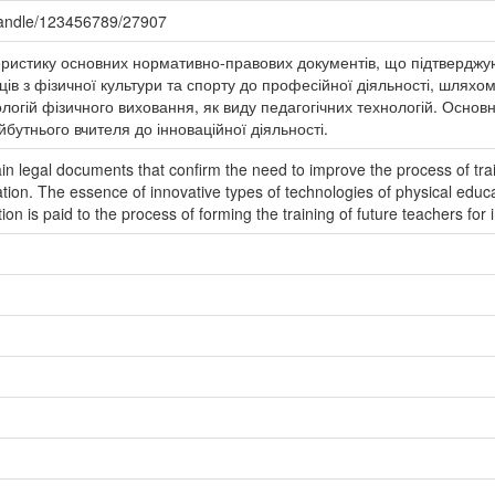
/handle/123456789/27907
еристику основних нормативно-правових документів, що підтверджу
ців з фізичної культури та спорту до професійної діяльності, шляхо
ологій фізичного виховання, як виду педагогічних технологій. Основ
бутнього вчителя до інноваційної діяльності.
in legal documents that confirm the need to improve the process of train
ation. The essence of innovative types of technologies of physical educ
on is paid to the process of forming the training of future teachers for 