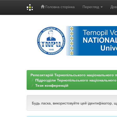
Головна сторінка
Перегляд
Дов
Skip
navigation
Репозитарій Тернопільського національного п
Пiдрозділи Тернопільського національного
Тези конференцій
Будь ласка, використовуйте цей ідентифікатор, 