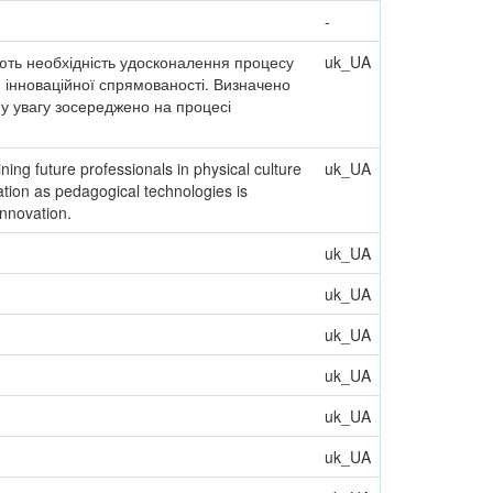
-
ють необхідність удосконалення процесу
uk_UA
м інноваційної спрямованості. Визначено
ну увагу зосереджено на процесі
ing future professionals in physical culture
uk_UA
ation as pedagogical technologies is
innovation.
uk_UA
uk_UA
uk_UA
uk_UA
uk_UA
uk_UA