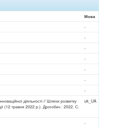
Мова
-
-
-
-
-
-
-
 інноваційної діяльності // Шляхи розвитку
uk_UA
ї (12 травня 2022 р.). Дрогобич : 2022. С.
-