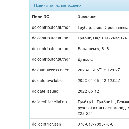
Повний запис метаданих
Поле DC
Значення
dc.contributor.author
Грубар, Ірина Ярославівна
dc.contributor.author
Грабик, Надія Михайлівна
dc.contributor.author
Вовчанська, В. В.
dc.contributor.author
Дутка, С.
dc.date.accessioned
2023-01-05T12:12:02Z
dc.date.available
2023-01-05T12:12:02Z
dc.date.issued
2022-05-12
dc.identifier.citation
Грубар І., Грабик Н., Вовча
рухової активності молоді 
222-231
dc.identifier.issn
978-617-7835-70-6