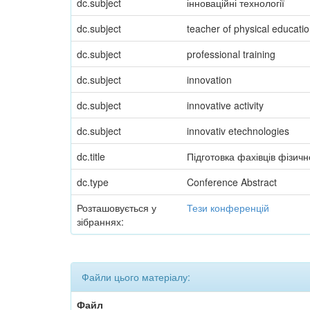
dc.subject
інноваційні технології
dc.subject
teacher of physical educati
dc.subject
professional training
dc.subject
innovation
dc.subject
innovative activity
dc.subject
innovativ etechnologies
dc.title
Підготовка фахівців фізично
dc.type
Conference Abstract
Розташовується у
Тези конференцій
зібраннях:
Файли цього матеріалу:
Файл