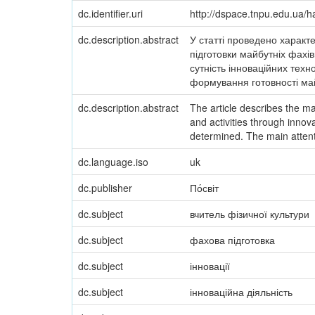
dc.identifier.uri
http://dspace.tnpu.edu.ua
dc.description.abstract
У статті проведено характ
підготовки майбутніх фахів
сутність інноваційних техн
формування готовності май
dc.description.abstract
The article describes the ma
and activities through innov
determined. The main attenti
dc.language.iso
uk
dc.publisher
По́світ
dc.subject
вчитель фізичної культури
dc.subject
фахова підготовка
dc.subject
інновації
dc.subject
інноваційна діяльність