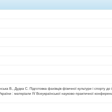
нська В., Дудка С. Підготовка фахівців фізичної культури і спорту до
України : матеріали ІV Всеукраїнської науково-практичної конференці