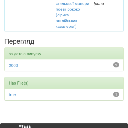
стильової манери
Ірина
поезії рококо
(лірика
англійських
кавалерів")
Перегляд
за датою випуску
2003
1
Has File(s)
true
1