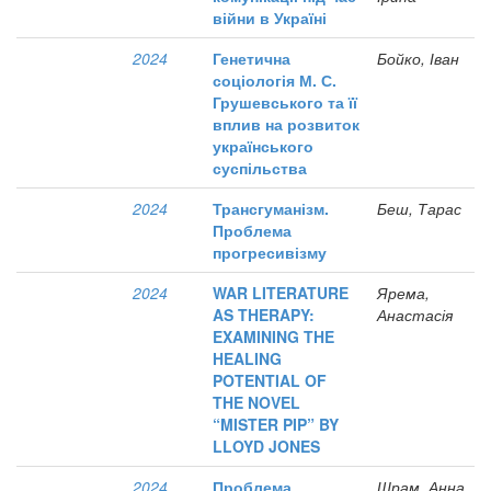
війни в Україні
2024
Генетична
Бойко, Іван
соціологія М. С.
Грушевського та її
вплив на розвиток
українського
суспільства
2024
Трансгуманізм.
Беш, Тарас
Проблема
прогресивізму
2024
WAR LITERATURE
Ярема,
AS THERAPY:
Анастасія
EXAMINING THE
HEALING
POTENTIAL OF
THE NOVEL
“MISTER PIP” BY
LLOYD JONES
2024
Проблема
Шрам, Анна