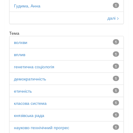
Гудима, Анна
1
далі >
Тема
волхви
1
вплив
1
генетична соціологія
1
демократичність
1
етичність
1
класова система
1
князівська рада
1
науково-технічічний прогрес
1