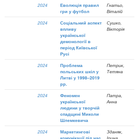
2024
Еволюція правил
Гнатьо,
гри у футбол
Віталій
2024
Соціальний аспект
Сушко,
впливу
Вікторія
української
демонології в
період Київської
Русі
2024
Проблема
Петрик,
польських шкіл у
Тетяна
Литві у 1998–2019
рр.
2024
Феномен
Патра,
української
Анна
людини у творчій
спадщині Миколи
Шлемкевича
2024
Маркетингові
Зданяк,
комунікації під час
Ірина