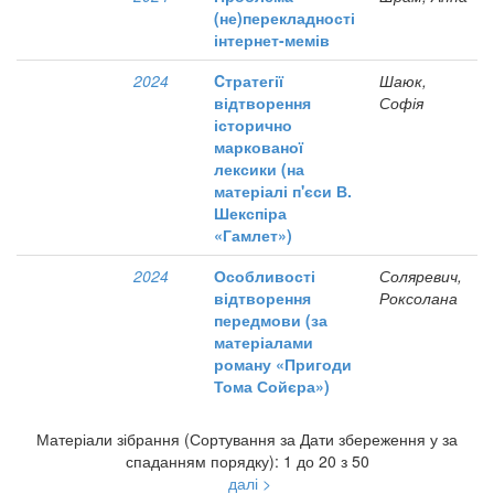
(не)перекладності
інтернет-мемів
2024
Cтратегії
Шаюк,
відтворення
Софія
історично
маркованої
лексики (на
матеріалі п'єси В.
Шекспіра
«Гамлет»)
2024
Особливості
Соляревич,
відтворення
Роксолана
передмови (за
матеріалами
роману «Пригоди
Тома Сойєра»)
Матеріали зібрання (Сортування за Дати збереження у за
спаданням порядку): 1 до 20 з 50
далі >