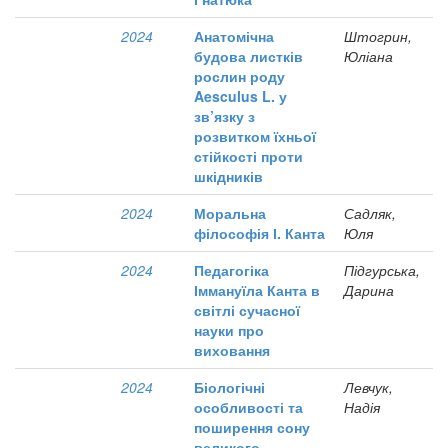
2024
Анатомічна
Штогрин,
будова листків
Юліана
рослин роду
Aesculus L. у
зв’язку з
розвитком їхньої
стійкості проти
шкідників
2024
Моральна
Садляк,
філософія І. Канта
Юля
2024
Педагогіка
Підгурська,
Іммануїла Канта в
Дарина
світлі сучасної
науки про
виховання
2024
Біологічні
Левчук,
особливості та
Надія
поширення сону
великого